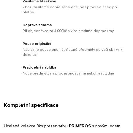
Zasíláme bleskově
Zboží zasíláme dobře zabalené, bez prodlev ihned po
platbě
Doprava zdarma
Při objednávce za 4 000kč a více hradíme dopravu my
Pouze originální
Nabizíme pouze originální staré předměty do vaší sbírky, k
dekoraci
Pravidelná nabídka
Nové předměty na prodej přidáváme několikrát týdně
Kompletní specifikace
Ucelená kolekce 9ks prezervativu
PRIMEROS
s novým logem.