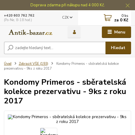
Doprava zdarma při nákupu nad 4 000 Kč.
0
ks
+420 603 762 762
CZK
za
0 Kč
(Po-Ne, 8-18 hod.)
Menu
Hledat
Úvod
Zobrazit VŠE (193)
Kondomy Primeros - sběratelská kolekce
prezervativu - 9ks z roku 2017
Kondomy Primeros - sběratelská
kolekce prezervativu - 9ks z roku
2017