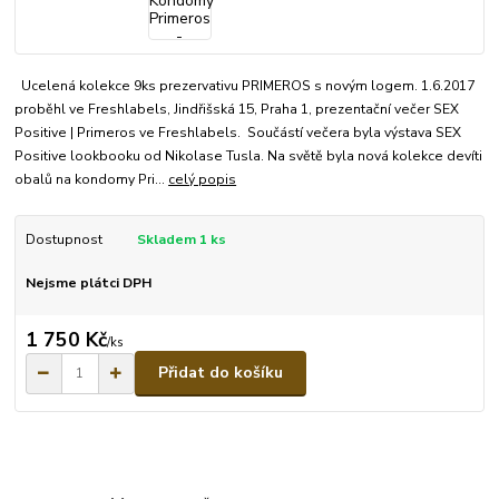
Ucelená kolekce 9ks prezervativu PRIMEROS s novým logem. 1.6.2017
proběhl ve Freshlabels, Jindřišská 15, Praha 1, prezentační večer SEX
Positive | Primeros ve Freshlabels. Součástí večera byla výstava SEX
Positive lookbooku od Nikolase Tusla. Na světě byla nová kolekce devíti
obalů na kondomy Pri...
celý popis
Dostupnost
Skladem 1 ks
Nejsme plátci DPH
1 750 Kč
/
ks
Přidat do košíku