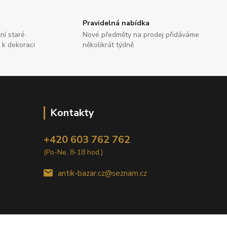
Pravidelná nabídka
ní staré
Nové předměty na prodej přidáváme
, k dekoraci
několikrát týdně
Kontakty
+420 603 762 762
(Po-Ne, 8-18 hod.)
antik-bazar.cz@seznam.cz