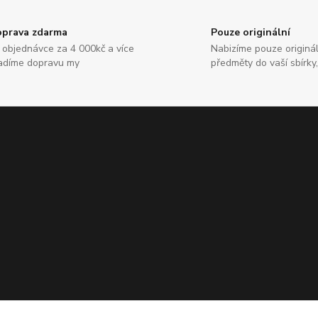
prava zdarma
Pouze originální
i objednávce za 4 000kč a více
Nabizíme pouze originál
adíme dopravu my
předměty do vaší sbírky