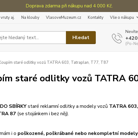
Doprava zdarma při nákupu nad 4 000 Kč.
vruty aj.
Na klouby
VlasoveMuzeum.cz
Kontakty
Vše o nákupu
Nevíte
Hledat
+420
(Po-Ne
oupím staré odlitky vozů TATRA 603, Tatraplan, T77, T87
ím staré odlitky vozů TATRA 60
 DO SBÍRKY
staré reklamní odlitky a modely vozů
TATRA 603
TRA 87
(se stojánkem i bez něj).
mám i o
poškozené, poškrábané nebo nekompletní modely