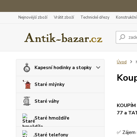
Nejnovější zboží
Vrátit zboží
Technické dřezy
Konstrukční 
Úvod
K
Kapesní hodinky a stopky
Koup
Staré mlýnky
Staré váhy
KOUPÍM
77 a TA
Staré hmoždíře
✅ Zájem 
Staré telefony