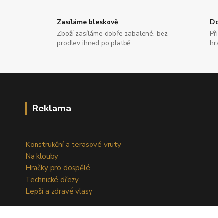
Zasíláme bleskově
Do
Zboží zasíláme dobře zabalené, bez
Př
prodlev ihned po platbě
hr
Reklama
Konstrukční a terasové vruty
Na klouby
Hračky pro dospělé
Technické dřezy
Lepší a zdravé vlasy