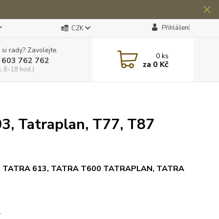
Přihlášení
CZK
 si rady? Zavolejte.
0
ks
 603 762 762
za
0 Kč
, 8-18 hod.)
3, Tatraplan, T77, T87
, TATRA 613, TATRA T600 TATRAPLAN, TATRA
.