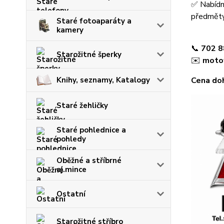
✅ Nabídn
předměty 
Staré fotoaparáty a
kamery
📞
702 8
Starožitné šperky
✉️
moto
Knihy, seznamy, Katalogy
Cena do
Staré žehličky
Staré pohlednice a
pohledy
Oběžné a stříbrné
aj.mince
Ostatní
Starožitné stříbro