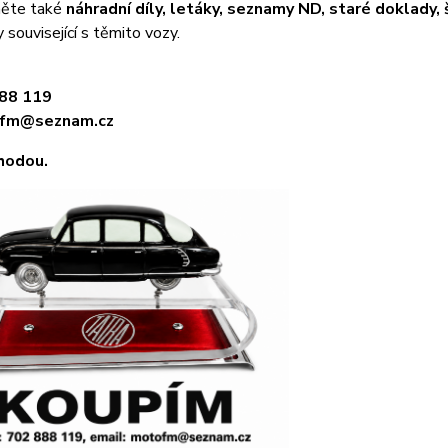
ěte také
náhradní díly, letáky, seznamy ND, staré doklady, š
související s těmito vozy.
88 119
fm@seznam.cz
hodou.